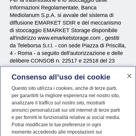
Informazioni Regolamentate, Banca
Mediolanum S.p.A. si avvale del sistema di
diffusione EMARKET SDIR e del meccanismo
di stoccaggio EMARKET Storage disponibile
all'indirizzo
www.emarketstorage.com
, gestiti
da Teleborsa S.r.l. - con sede Piazza di Priscilla,
4 - Roma - a seguito dell'autorizzazione e delle
delibere CONSOB n. 22517 e 22518 del 23
novembre 2022.
Consenso all’uso dei cookie
Questo sito utilizza i cookies, anche di terze parti,
per garantirti la migliore esperienza nel nostro sito,
Vai al profilo Instagram di
Vai al profilo Faceboo
Vai al profilo Li
Vai al profil
Vai al p
Vai a
##mpLabelSocial##
analizzare il traffico sul nostro sito, mostrarti
annunci personalizzati sui siti internet di terze parti
e per fornirti le funzionalità relative ai social media.
Potrai modificare le tue preferenze in ogni
momento accedendo alle impostazioni sui