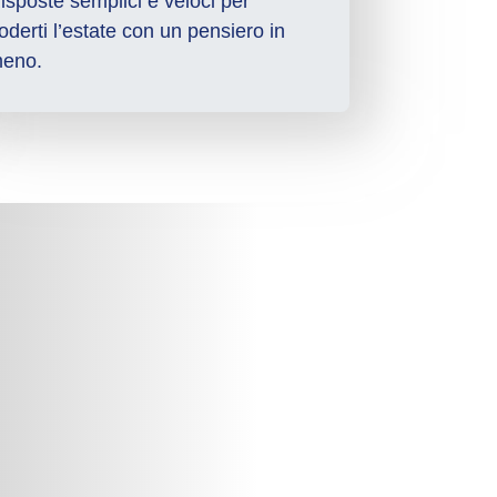
isposte semplici e veloci per
oderti l’estate con un pensiero in
eno.