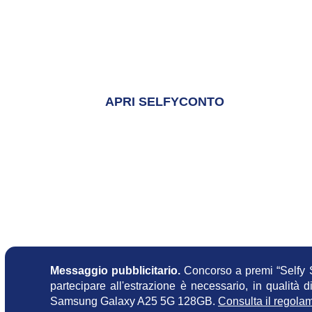
Apri SelfyConto per partecipare a
smartphone Samsung Galaxy S26 
APRI SELFYCONTO
##mpLabelPrev##
Messaggio pubblicitario.
Concorso a premi “Selfy S
partecipare all'estrazione è necessario, in qualità
Samsung Galaxy A25 5G 128GB.
Consulta il regola