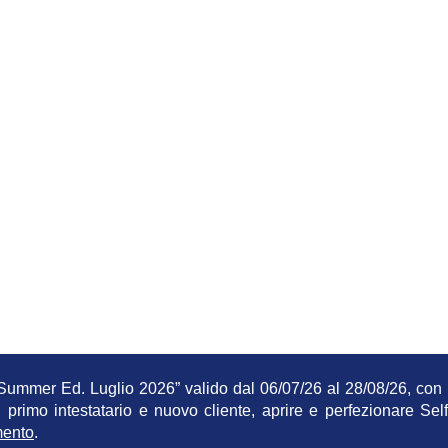
ll'estrazione di uno degli
e Galaxy A25 5G in palio.
ummer Ed. Luglio 2026” valido dal 06/07/26 al 28/08/26, con p
 di primo intestatario e nuovo cliente, aprire e perfezionare
mento
.