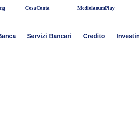
ing
CosaConta
MediolanumPlay
rincipale
Banca
Servizi Bancari
Credito
Investi
ONTO
IA