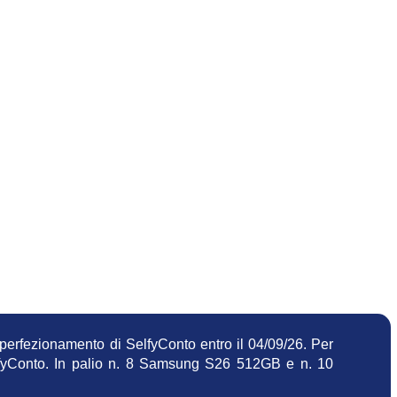
##mpL
erfezionamento di SelfyConto entro il 04/09/26. Per
 SelfyConto. In palio n. 8 Samsung S26 512GB e n. 10