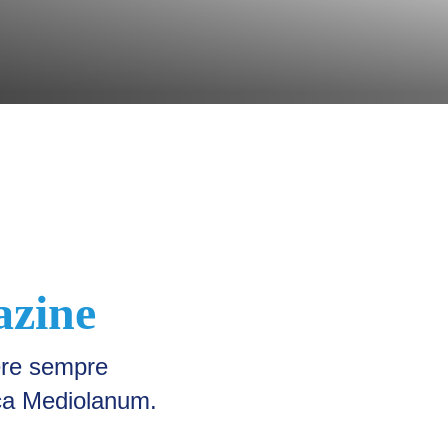
zine
ere sempre
nca Mediolanum.