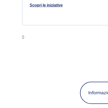
Scopri le iniziative
##mpLabelPrev##
Informazio