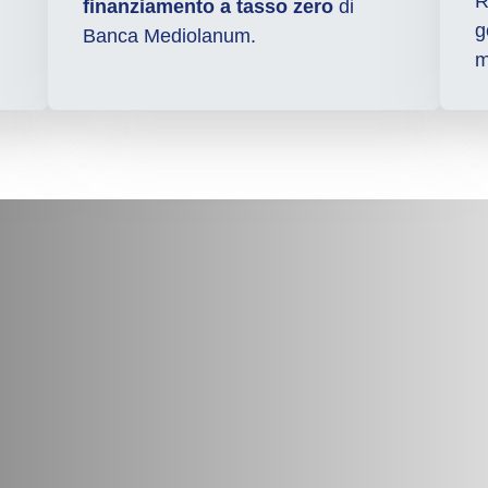
R
finanziamento a tasso zero
di
g
Banca Mediolanum.
m