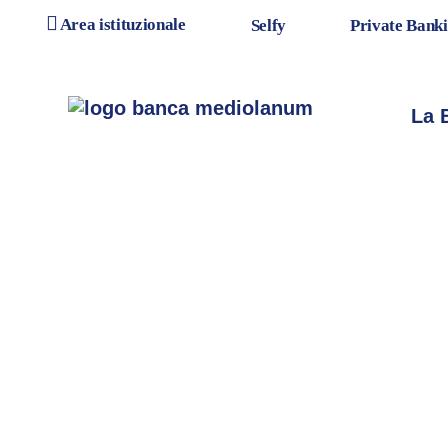
Area istituzionale
Selfy
Private Bank
Salta al contenuto
Salta alla navigazione p
La 
SELFYC
TI PREM