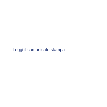
Risultati finanziari
I semestre 2026
Leggi il comunicato stampa
##mpLabelPrev##
##mpL