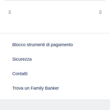
##mpLabelPrev##
##mp
Blocco strumenti di pagamento
Sicurezza
Contatti
Trova un Family Banker