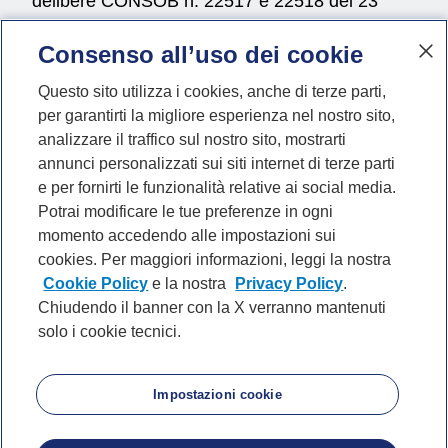
delibere CONSOB n. 22517 e 22518 del 23
novembre 2022.
Consenso all’uso dei cookie
Questo sito utilizza i cookies, anche di terze parti,
per garantirti la migliore esperienza nel nostro sito,
Vai al profilo Instagram di
Vai al profilo Faceboo
Vai al profilo Li
Vai al profil
Vai al p
Vai a
##mpLabelSocial##
analizzare il traffico sul nostro sito, mostrarti
annunci personalizzati sui siti internet di terze parti
e per fornirti le funzionalità relative ai social media.
Potrai modificare le tue preferenze in ogni
momento accedendo alle impostazioni sui
P. IVA 10540610960 del Gruppo IVA Banca
cookies. Per maggiori informazioni, leggi la nostra
Mediolanum
Cookie Policy
e la nostra
Privacy Policy
.
Chiudendo il banner con la X verranno mantenuti
solo i cookie tecnici.
Privacy
Cookie Policy
Impostazioni cookie