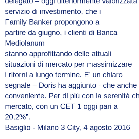
delegato
–
oggi
ulteriormente
valorizzata
servizio
di investimento, che
i
Family
Banker
propongono
a
partire
da
giugno, i clienti
di
Banca
Mediolanum
stanno approfittando delle attuali
situazioni di mercato per massimizzare
i ritorni a lungo termine. E’ un chiaro
segnale
–
Doris
ha
aggiunto
-
che
anche
conveniente.
Per
di
più
con
la
serenità
c
mercato, con un CET 1 oggi pari a
20,2%”.
Basiglio - Milano 3 City, 4 agosto 2016