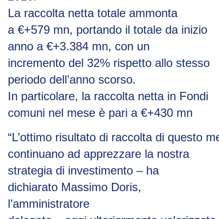
La
raccolta netta totale
ammonta
a
€
+579
mn
, portando il totale da inizio
anno a
€
+3.384 mn, con un
incremento del
32%
rispetto allo stesso
periodo dell’anno scorso.
In particolare, la raccolta netta in Fondi
comuni nel mese è pari a
€
+430 mn
“L’ottimo
risultato
di
raccolta
di
questo
me
continuano ad apprezzare la
nostra
strategia di investimento –
ha
dichiarato
Massimo
Doris,
l’amministratore