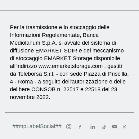
Per la trasmissione e lo stoccaggio delle
Informazioni Regolamentate, Banca
Mediolanum S.p.A. si avvale del sistema di
diffusione EMARKET SDIR e del meccanismo
di stoccaggio EMARKET Storage disponibile
all'indirizzo
www.emarketstorage.com
, gestiti
da Teleborsa S.r.l. - con sede Piazza di Priscilla,
4 - Roma - a seguito dell'autorizzazione e delle
delibere CONSOB n. 22517 e 22518 del 23
novembre 2022.
Vai al profilo Instagram di
Vai al profilo Faceboo
Vai al profilo Li
Vai al profil
Vai al p
Vai a
##mpLabelSocial##