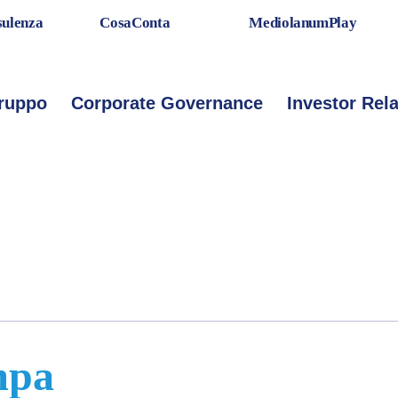
ulenza
CosaConta
MediolanumPlay
rincipale
Gruppo
Corporate Governance
Investor Rel
mpa