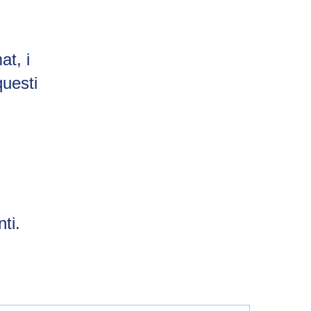
at, i
questi
nti
.