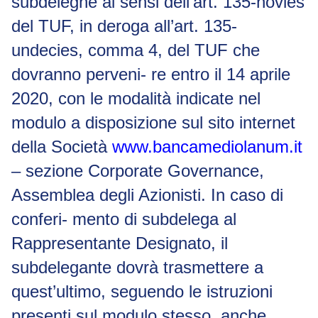
subdeleghe ai sensi dell’art. 135-
novies
del TUF, in deroga all’art. 135-
undecies
, comma 4, del TUF che
dovranno perveni- re entro il 14 aprile
2020, con le modalità indicate nel
modulo a disposizione sul sito
internet
della Società
www.bancamediolanum.it
– sezione
Corporate Governance
,
Assemblea degli Azionisti. In caso di
conferi- mento di subdelega al
Rappresentante Designato, il
subdelegante dovrà trasmettere a
quest’ultimo, seguendo le istruzioni
presenti sul modulo stesso, anche