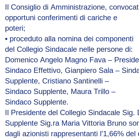
Il
Consiglio
di
Amministrazione,
convocat
opportuni conferimenti di cariche e
poteri;
•
proceduto alla nomina dei componenti
del Collegio Sindacale nelle persone di:
Domenico
Angelo
Magno
Fava
–
Preside
Sindaco
Effettivo,
Gianpiero
Sala
–
Sind
Supplente, Cristiano Santinelli –
Sindaco Supplente, Maura Trillo –
Sindaco Supplente.
Il
Presidente
del
Collegio
Sindacale
Sig.
Supplente
Sig.ra
Maria
Vittoria
Bruno
so
dagli
azionisti
rappresentanti
l’1,66%
del