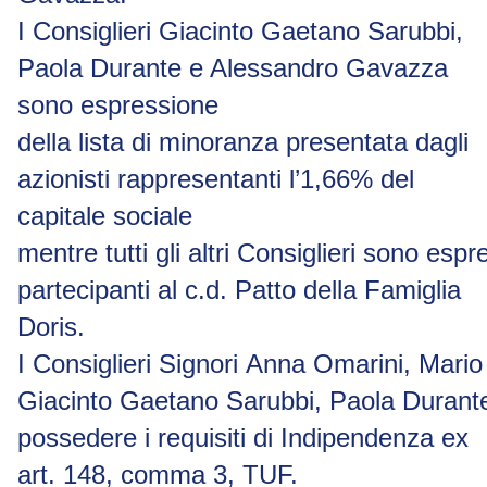
I Consiglieri Giacinto Gaetano Sarubbi,
Paola Durante e Alessandro Gavazza
sono espressione
della lista di minoranza presentata dagli
azionisti rappresentanti l’1,66% del
capitale sociale
mentre
tutti
gli
altri
Consiglieri
sono
espr
partecipanti al c.d.
Patto della Famiglia
Doris.
I
Consiglieri
Signori
Anna
Omarini,
Mario
Giacinto
Gaetano
Sarubbi,
Paola
Durant
possedere i requisiti di Indipendenza ex
art. 148, comma 3, TUF.