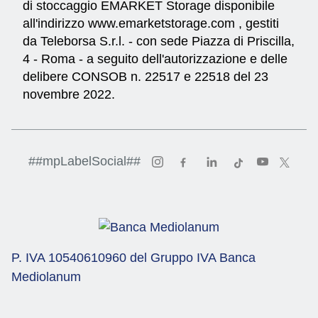
di stoccaggio EMARKET Storage disponibile
all'indirizzo
www.emarketstorage.com
, gestiti
da Teleborsa S.r.l. - con sede Piazza di Priscilla,
4 - Roma - a seguito dell'autorizzazione e delle
delibere CONSOB n. 22517 e 22518 del 23
novembre 2022.
Vai al profilo Instagram di
Vai al profilo Faceboo
Vai al profilo Li
Vai al profil
Vai al p
Vai a
##mpLabelSocial##
P. IVA 10540610960 del Gruppo IVA Banca
Mediolanum