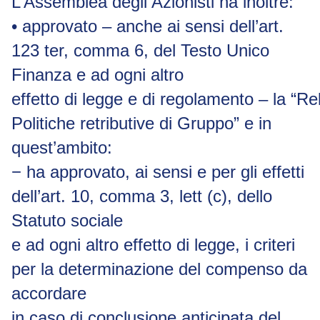
L’Assemblea degli Azionisti ha inoltre:
•
approvato – anche ai sensi dell’art.
123 ter, comma 6, del Testo Unico
Finanza e ad ogni altro
effetto
di
legge
e
di
regolamento
–
la
“Re
Politiche retributive di Gruppo” e in
quest’ambito:
−
ha approvato, ai sensi e per gli effetti
dell’art. 10, comma 3, lett (c), dello
Statuto sociale
e ad ogni altro effetto di legge, i criteri
per la determinazione del compenso da
accordare
in caso di conclusione anticipata del