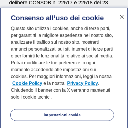
delibere CONSOB n. 22517 e 22518 del 23
novembre 2022.
Consenso all’uso dei cookie
Questo sito utilizza i cookies, anche di terze parti,
per garantirti la migliore esperienza nel nostro sito,
Vai al profilo Instagram di
Vai al profilo Faceboo
Vai al profilo Li
Vai al profil
Vai al p
Vai a
##mpLabelSocial##
analizzare il traffico sul nostro sito, mostrarti
annunci personalizzati sui siti internet di terze parti
e per fornirti le funzionalità relative ai social media.
Potrai modificare le tue preferenze in ogni
momento accedendo alle impostazioni sui
P. IVA 10540610960 del Gruppo IVA Banca
cookies. Per maggiori informazioni, leggi la nostra
Mediolanum
Cookie Policy
e la nostra
Privacy Policy
.
Chiudendo il banner con la X verranno mantenuti
solo i cookie tecnici.
Privacy
Cookie Policy
Impostazioni cookie