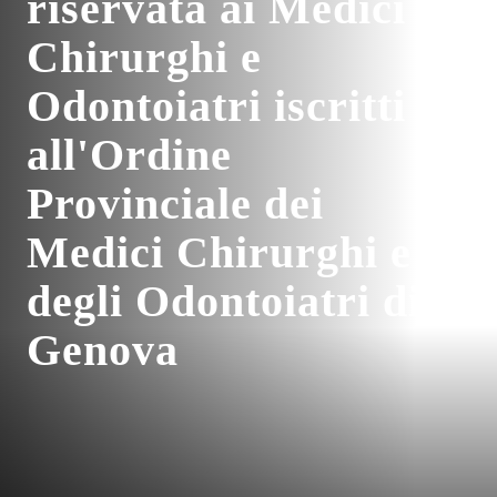
riservata ai Medici
Chirurghi e
Odontoiatri iscritti
all'Ordine
Provinciale dei
Medici Chirurghi e
degli Odontoiatri di
Genova